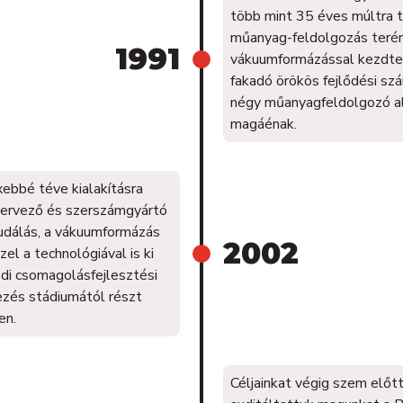
több mint 35 éves múltra t
műanyag-feldolgozás teré
1991
vákuumformázással kezdte, 
fakadó örökös fejlődési 
négy műanyagfeldolgozó a
magáénak.
ebbé téve kialakításra
ervező és szerszámgyártó
událás, a vákuumformázás
2002
el a technológiával is ki
edi csomagolásfejlesztési
vezés stádiumától részt
en.
Céljainkat végig szem előt