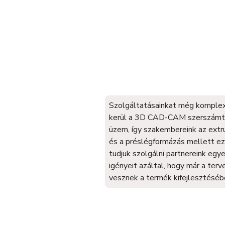
Szolgáltatásainkat még komplex
kerül a 3D CAD-CAM szerszámt
üzem, így szakembereink az extr
és a préslégformázás mellett ezz
tudjuk szolgálni partnereink egy
igényeit azáltal, hogy már a ter
vesznek a termék kifejlesztéséb