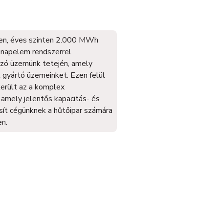
ően, éves szinten 2.000 MWh
ó napelem rendszerrel
zó üzemünk tetején, amely
l gyártó üzemeinket. Ezen felül
erült az a komplex
amely jelentős kapacitás- és
sít cégünknek a hűtőipar számára
n.