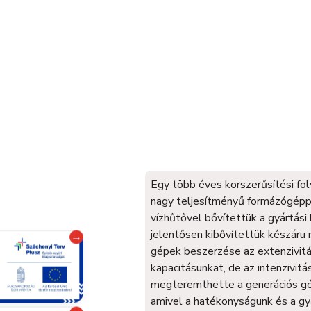
Egy több éves korszerűsítési f
nagy teljesítményű formázógépp
vízhűtővel bővítettük a gyártási
jelentősen kibővítettük készáru r
→
gépek beszerzése az extenzivit
kapacitásunkat, de az intenzivit
megteremthette a generációs gé
amivel a hatékonyságunk és a gy