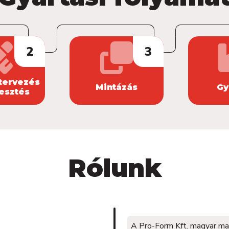
2
3
tervezés
Mintázás
Gy
lesztés
Rólunk
A Pro-Form Kft. magyar ma