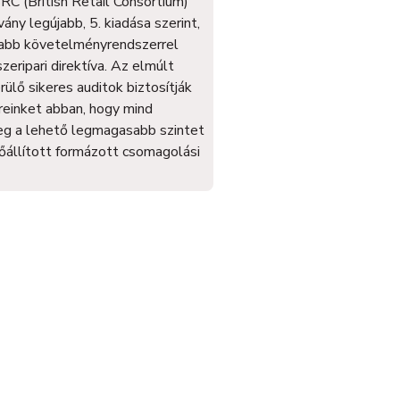
RC (British Retail Consortium)
ány legújabb, 5. kiadása szerint,
sabb követelményrendszerrel
zeripari direktíva. Az elmúlt
ülő sikeres auditok biztosítják
ereinket abban, hogy mind
ileg a lehető legmagasabb szintet
lőállított formázott csomagolási