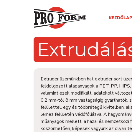
KEZDŐLA
Extrudálá
Extruder üzemünkben hat extruder sort üze
feldolgozott alapanyagok a PET, PP, HIPS
valamint ezek modifikált, adalékolt változat
0,2 mm-től 8 mm vastagságig gyárthatók, si
felülettel, egy és többrétegű kivitelben, a
lemez felületén védőfóliázva. A hagyományo
műanyagok mellett, a hazai és nemzetközi f
köszönhetően, képesek vagyunk az olyan te