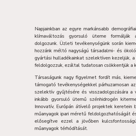
Napjainkban az egyre markánsabb demográfiai 
klímaváltozás gyorsuló üteme formálják 
dolgozunk. Üzleti tevékenységünk során kiem
hozzánk méltó nagyságú társadalmi- és ökológi
gyártási hulladékainkat szelektíven kezeljük, 
feldolgozzuk, ezáltal tudatosan csökkentjük a 
Társaságunk nagy figyelmet fordít más, kie
támogató tevékenységekkel párhuzamosan az 
szelektív gyűjtésére és visszadolgozására a 
inkább gyorsuló ütemű szénhidrogén kiterm
Innovatív, Európán átívelő projektek keretein 
műanyagok ipari méretű feldolgozhatóságát és
elősegítve ezzel a jövőben kulcsfontossá
műanyagok térhódítását.