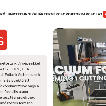
P
RÓLUNK
TECHNOLÓGIÁK
TERMÉKCSOPORTOK
KAPCSOLAT
s
meltetünk. A gépeinkkel
, ABS, HDPE, PLA
ai. Fóliáink és lemezeink
ma és struktúrált
kár koronakezelve vagy a
s fosszilis alapú
ejlesztési projektnek
rmészetes forrásból