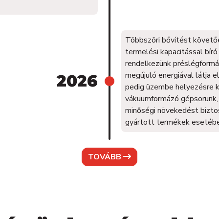
Többszöri bővítést követ
termelési kapacitással bír
rendelkezünk préslégformá
megújuló energiával látja e
2026
pedig üzembe helyezésre k
vákuumformázó gépsorunk, 
minőségi növekedést bizto
gyártott termékek esetébe
TOVÁBB