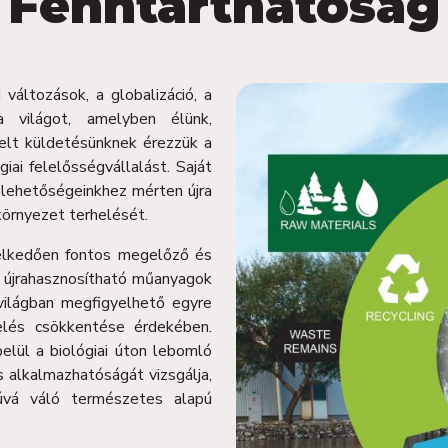
Fenntarthatóság
változások, a globalizáció, a
a világot, amelyben élünk,
elt küldetésünknek érezzük a
ai felelősségvállalást. Saját
a lehetőségeinkhez mérten újra
környezet terhelését.
melkedően fontos megelőző és
újrahasznosítható műanyagok
világban megfigyelhető egyre
elés csökkentése érdekében.
belül a biológiai úton lebomló
 alkalmazhatóságát vizsgálja,
gúvá váló természetes alapú