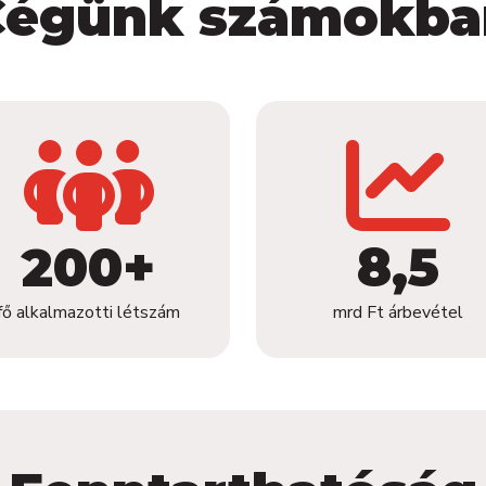
Cégünk számokba
200+
8,5
fő alkalmazotti létszám
mrd Ft árbevétel