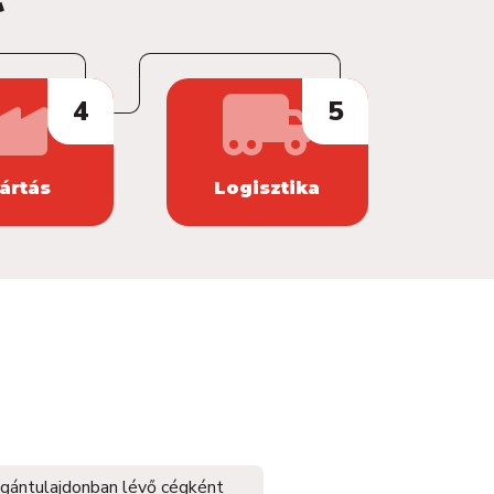
4
5
ártás
Logisztika
gántulajdonban lévő cégként