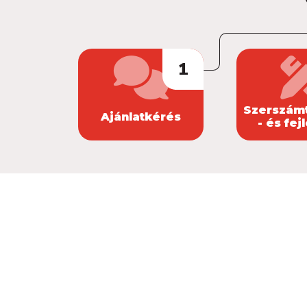
1
Szerszám
Ajánlatkérés
- és fej