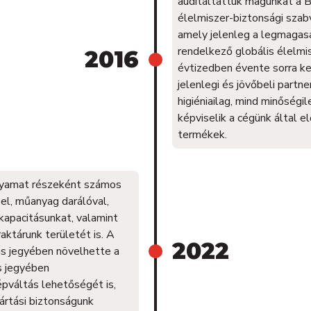
auditáltattuk magunkat a B
élelmiszer-biztonsági szabv
amely jelenleg a legmaga
rendelkező globális élelmis
2016
évtizedben évente sorra ker
jelenlegi és jövőbeli partn
higiéniailag, mind minőség
képviselik a cégünk által e
termékek.
olyamat részeként számos
el, műanyag darálóval,
 kapacitásunkat, valamint
aktárunk területét is. A
2022
ás jegyében növelhette a
ás jegyében
pváltás lehetőségét is,
ártási biztonságunk