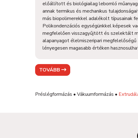
előállított és biológiailag lebomló műanyag
annak termikus és mechanikus tulajdonságai
más biopolimerekkel adalékolt típusainak f
Polikondenzációs egységünkkel képesek vag
megfelelően visszagyűjtött és szelektált
alapanyagot élelmiszeripari megfelelőségű 
lényegesen magasabb értéken hasznosulhat 
TOVÁBB
Préslégformázás
•
Vákuumformázás
•
Extrudál