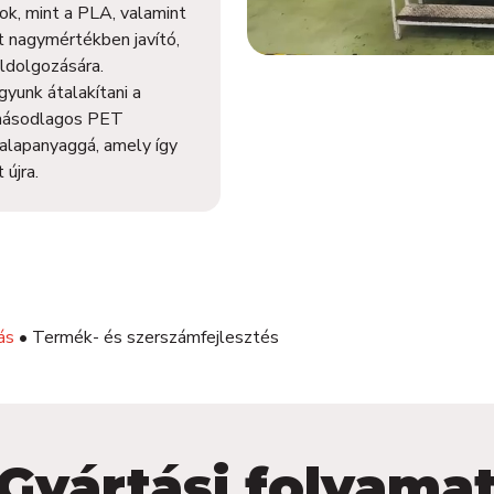
ok, mint a PLA, valamint
t nagymértékben javító,
eldolgozására.
yunk átalakítani a
 másodlagos PET
alapanyaggá, amely így
újra.
ás
•
Termék- és szerszámfejlesztés
Gyártási folyama